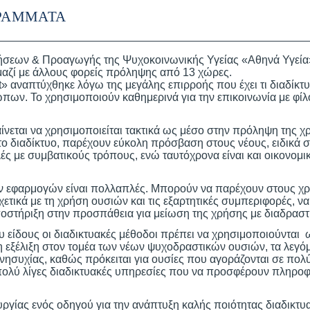
ΡΑΜΜΑΤΑ
σεων & Προαγωγής της Ψυχοκοινωνικής Υγείας «Αθηνά Υγεία»
μαζί με άλλους φορείς πρόληψης από 13 χώρες.
» αναπτύχθηκε λόγω της μεγάλης επιρροής που έχει τι διαδίκτυ
πων. Το χρησιμοποιούν καθημερινά για την επικοινωνία με φί
ίνεται να χρησιμοποιείται τακτικά ως μέσο στην πρόληψη της χ
το διαδίκτυο, παρέχουν εύκολη πρόσβαση στους νέους, ειδικά σ
ς με συμβατικούς τρόπους, ενώ ταυτόχρονα είναι και οικονομι
ών εφαρμογών είναι πολλαπλές. Μπορούν να παρέχουν στους χ
ετικά με τη χρήση ουσιών και τις εξαρτητικές συμπεριφορές, ν
υποστήριξη στην προσπάθεια για μείωση της χρήσης με διαδραστ
υ είδους οι διαδικτυακές μέθοδοι πρέπει να χρησιμοποιούνται
 εξέλιξη στον τομέα των νέων ψυχοδραστικών ουσιών, τα λεγόμ
νησυχίας, καθώς πρόκειται για ουσίες που αγοράζονται σε πο
ολύ λίγες διαδικτυακές υπηρεσίες που να προσφέρουν πληροφορ
υργίας ενός οδηγού για την ανάπτυξη καλής ποιότητας διαδικ