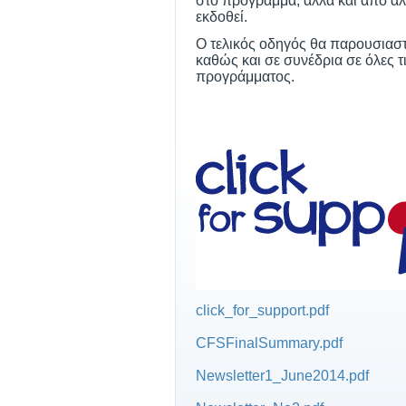
στο πρόγραμμα, αλλά και από άλ
εκδοθεί.
Ο τελικός οδηγός θα παρουσιαστ
καθώς και σε
συνέδρια σε όλες τ
προγράμματος.
click_for_support.pdf
CFSFinalSummary.pdf
Newsletter1_June2014.pdf