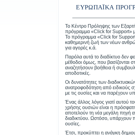
ΕΥΡΩΠΑΪΚΑ ΠΡΟΓ
Το Κέντρο Πρόληψης των Εξαρτή
πρόγραμμα «Click for Support» 
Το πρόγραμμα «Click for Support
καθημερινή ζωή των νέων ανθρώ
για αγορές κ.ά.
Παρόλα αυτά το διαδίκτυο δεν φα
μέθοδοι όμως, που βασίζονται σ
αναζητήσουν βοήθεια ή συμβουλέ
αποδοτικές.
Οι δυνατότητες των διαδικτυακ
ανατροφοδότηση από ειδικούς σχ
με τις ουσίες και να παρέχουν 
Ένας άλλος λόγος γιατί αυτού το
χρήσης ουσιών είναι η πρόσφατη
αποτελούν τη νέα μεγάλη πηγή α
διαδικτύου. Ωστόσο, υπάρχουν π
ουσίες.
Έτσι, προκύπτει η ανάγκη δημιο