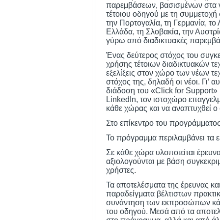
παρεμβάσεων, βασισμένων στα νέ
τέτοιου οδηγού με τη συμμετοχ
την Πορτογαλία, τη Γερμανία, το 
Ελλάδα, τη Σλοβακία, την Αυστρί
γύρω από διαδικτυακές παρεμβά
Ένας δεύτερος στόχος του συγκε
χρήσης τέτοιων διαδικτυακών τε
εξελίξεις στον χώρο των νέων τε
στόχος της, δηλαδή οι νέοι. Γι’ 
διάδοση του «Click for Support
LinkedIn, τον ιστοχώρο επαγγελ
κάθε χώρας και να αναπτυχθεί ο 
Στο επίκεντρο του προγράμματος
Το πρόγραμμα περιλαμβάνει τα ε
Σε κάθε χώρα υλοποιείται έρευνα
αξιολογούνται με βάση συγκεκρι
χρήστες.
Τα αποτελέσματα της έρευνας κα
παραδείγματα βέλτιστων πρακτικ
συνάντηση των εκπροσώπων κάθε
του οδηγού. Μεσά από τα αποτε