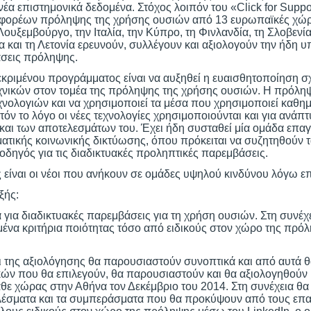
α επιστημονικά δεδομένα. Στόχος λοιπόν του «Click for Suppor
ή φορέων πρόληψης της χρήσης ουσιών από 13 ευρωπαϊκές χώ
Λουξεμβούργο, την Ιταλία, την Κύπρο, τη Φινλανδία, τη Σλοβενία
α και τη Λετονία ερευνούν, συλλέγουν και αξιολογούν την ήδη 
σεις πρόληψης.
κριμένου προγράμματος είναι να αυξηθεί η ευαισθητοποίηση σχ
χνικών στον τομέα της πρόληψης της χρήσης ουσιών. Η πρόληψη 
χνολογιών και να χρησιμοποιεί τα μέσα που χρησιμοποιεί καθημ
αυτόν το λόγο οι νέες τεχνολογίες χρησιμοποιούνται και για ανά
» και των αποτελεσμάτων του. Έχει ήδη συσταθεί μία ομάδα επ
ματικής κοινωνικής δικτύωσης, όπου πρόκειται να συζητηθούν
οδηγός για τις διαδικτυακές προληπτικές παρεμβάσεις.
 είναι οι νέοι που ανήκουν σε ομάδες υψηλού κινδύνου λόγω ε
ξής:
 για διαδικτυακές παρεμβάσεις για τη χρήση ουσιών. Στη συνέχ
μένα κριτήρια ποιότητας τόσο από ειδικούς στον χώρο της πρό
ι της αξιολόγησης θα παρουσιαστούν συνοπτικά και από αυτά 
ών που θα επιλεγούν, θα παρουσιαστούν και θα αξιολογηθούν 
 χώρας στην Αθήνα τον Δεκέμβριο του 2014. Στη συνέχεια θα 
λέσματα και τα συμπεράσματα που θα προκύψουν από τους επα